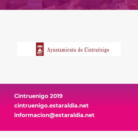
Cintruenigo 2019
cintruenigo.estaraldia.net
informacion@estaraldia.net