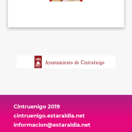
Cintruenigo 2019
cintruenigo.estaraldia.net
informacion@estaraldia.net